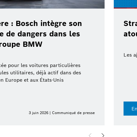
ère : Bosch intègre son
Str
te de dangers dans les
ato
 groupe BMW
Les a
ée pour les voitures particulières
es utilitaires, déjà actif dans des
en Europe et aux États-Unis
En
3 juin 2026 | Communiqué de presse