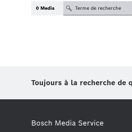
search
0
Media
Sujet
(1)
Applications
(1)
Région
Période
Toujours à la recherche de 
Type
(1)
Bosch Media Service