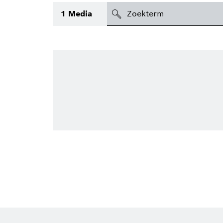
search
1
Media
Topic
(1)
Gebied
(2)
Regio
Periode
Type
(1)