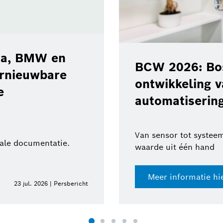
MW en
BCW 2026: Bosch st
wbare
ontwikkeling van te
automatisering en r
Van sensor tot systeem: holist
mentatie.
waarde uit één hand
Meer informatie hier
 2026 | Persbericht