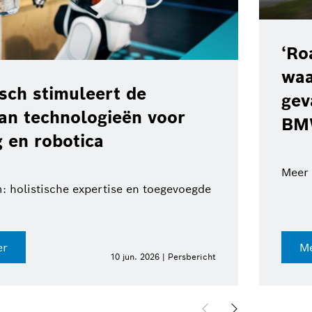
‘Road Haz
waarschu
imuleert de
gevaren o
chnologieën voor
BMW Gr
obotica
Meer veilighei
ische expertise en toegevoegde
Meer infor
10 jun. 2026 | Persbericht