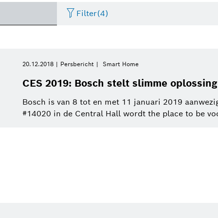
Filter
(4)
Two Wheeler
Foto
Periode
Energy and Building
Persbericht
Business/economy
Presentat
20.12.2018
Persbericht
Smart Home
Technology
Gelieve te selecteren
CES 2019: Bosch stelt slimme oplossing
Internet of Things
Perskit
Factsheet
Commercial vehicles
Event
Gelieve te selecteren
Connected Devices and
Bosch is van 8 tot en met 11 januari 2019 aanwezi
van
Solutions
#14020 in de Central Hall wordt the place to be vo
Electrified mobility
Vidéo
Infografiek
Sustainability
Deze week
Healthcare
Vorige week
Research
Industry 4.0
Deze maand
Connected mobility
Automated mobility
Energy and Building
Dit kwartaal
Technology
Dit jaar
Sluit filters