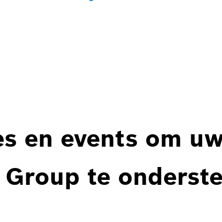
es en events om u
 Group te onderst