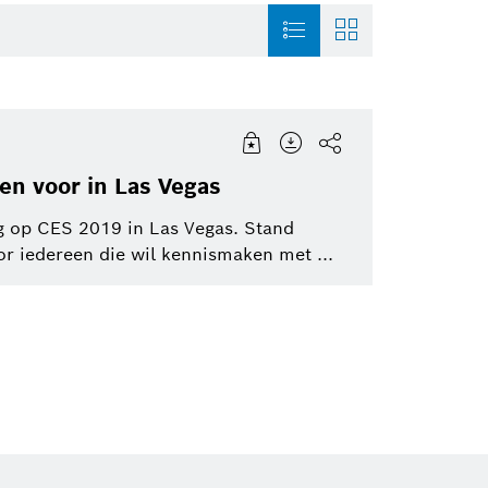
ie
Sensortec, Akustica
History
Thermotechnolo
en voor in Las Vegas
Smart Home
Automotive Aftermarket
Smart Home
g op CES 2019 in Las Vegas. Stand
tot
or iedereen die wil kennismaken met ...
Powertrain systems
Venture Capital
Energy and Build
Working at Bosch
Solutions
Artificial Intelligence
Security Systems
Corporate News