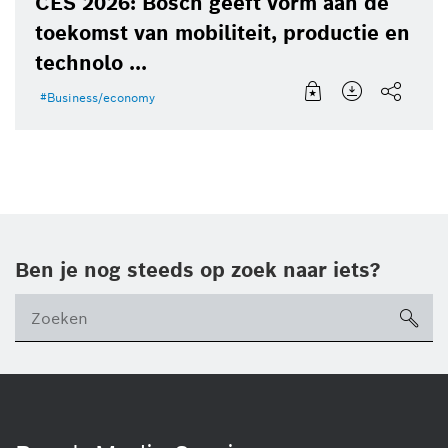
CES 2026: Bosch geeft vorm aan de
toekomst van mobiliteit, productie en
technolo ...
Business/economy
Ben je nog steeds op zoek naar iets?
sea