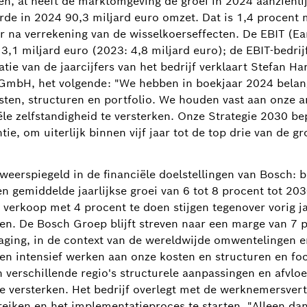
ken, al heeft de marktomgeving de groei in 2024 aanzienli
rde in 2024 90,3 miljard euro omzet. Dat is 1,4 procent 
r na verrekening van de wisselkoerseffecten. De EBIT (Ear
te 3,1 miljard euro (2023: 4,8 miljard euro); de EBIT-bedr
tie van de jaarcijfers van het bedrijf verklaart Stefan Ha
GmbH, het volgende: "We hebben in boekjaar 2024 belang
osten, structuren en portfolio. We houden vast aan onze a
ële zelfstandigheid te versterken. Onze Strategie 2030 be
ie, om uiterlijk binnen vijf jaar tot de top drie van de g
weerspiegeld in de financiële doelstellingen van Bosch: bi
n gemiddelde jaarlijkse groei van 6 tot 8 procent tot 203
verkoop met 4 procent te doen stijgen tegenover vorig jaa
ten. De Bosch Groep blijft streven naar een marge van 7 
daging, in de context van de wereldwijde omwentelingen en
jven intensief werken aan onze kosten en structuren en f
n verschillende regio's structurele aanpassingen en afvlo
f te versterken. Het bedrijf overlegt met de werknemersv
reiken en het implementatieproces te starten. "Alleen d