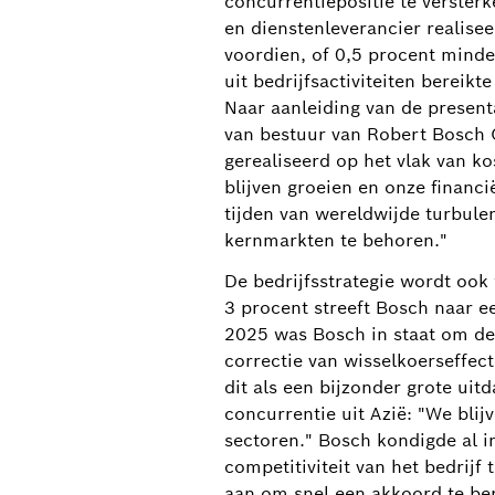
concurrentiepositie te verster
en dienstenleverancier realisee
voordien, of 0,5 procent minde
uit bedrijfsactiviteiten bereik
Naar aanleiding van de presenta
van bestuur van Robert Bosch 
gerealiseerd op het vlak van k
blijven groeien en onze financi
tijden van wereldwijde turbulent
kernmarkten te behoren."
De bedrijfsstrategie wordt ook 
3 procent streeft Bosch naar ee
2025 was Bosch in staat om de 
correctie van wisselkoerseffec
dit als een bijzonder grote uit
concurrentie uit Azië: "We bli
sectoren." Bosch kondigde al i
competitiviteit van het bedrij
aan om snel een akkoord te be