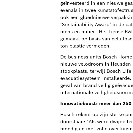
geïnvesteerd in een nieuwe gea
evenals in twee kunststofextrus
ook een gloednieuwe verpakking
‘Sustainability Award’ in de 
mens en milieu. Het Tiense R&
gemaakt op basis van cellulose
ton plastic vermeden.
De business units Bosch Home 
nieuwe velodroom in Heusden-Z
stookplaats, terwijl Bosch Lif
evacuatiesysteem installeerde.
geval van brand veilig geëvacu
internationale veiligheidsnorm
Innovatieboost: meer dan 250 
Bosch rekent op zijn sterke p
doorstaan: "Als wereldwijde t
moedig en met volle overtuigin