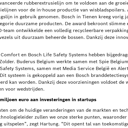
vanceerde rubberextrusielijn om te voldoen aan de groei
ielijnen voor de in-house productie van wisbladspoilers. 
slijn in gebruik genomen. Bosch in Tienen kreeg vorig j
categorie duurzame producten. De award bekroont slimme
D-team ontwikkelde een volledig recycleerbare verpakkin
vezels uit duurzaam beheerde bossen. Dankzij deze innova
Comfort en Bosch Life Safety Systems hebben bijgedrage
older. Buderus Belgium werkte samen met Spie Belgium 
e Safety Systems, samen met Media Service België en Aler
 Dit systeem is gekoppeld aan een Bosch branddetectiesys
eerd kan worden. Dankzij deze voorzieningen voldoet de 
en voor wedstrijden.
miljoen euro aan investeringen in startups
unten om de huidige veranderingen van de markten en tec
echnologieleider zullen we onze sterke punten, waaronde
g uitspelen”, zegt Hartung. “Dit opent tal van toekomstig