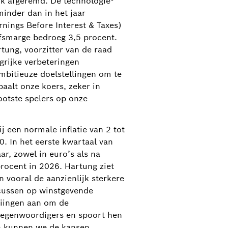
jk afgeremd. De technologie-
minder dan in het jaar
nings Before Interest & Taxes)
ijfsmarge bedroeg 3,5 procent.
rtung, voorzitter van de raad
rijke verbeteringen
mbitieuze doelstellingen om te
paalt onze koers, zeker in
rootste spelers op onze
j een normale inflatie van 2 tot
0. In het eerste kwartaal van
r, zowel in euro’s als na
procent in 2026. Hartung ziet
 vooral de aanzienlijk sterkere
ocussen op winstgevende
eiingen aan om de
ertegenwoordigers en spoort hen
an kunnen we de kansen