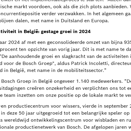
ische markt voordoen, ook als die zich plots aanbieden
oncurrentiepositie verder verzwakken. In het algemeen ga
 blijven dalen, met name in Duitsland en Europa.
iviteit in België: gestage groei in 2024
jaar 2024 af met een geconsolideerde omzet van bijna 93
procent ten opzichte van vorig jaar. Dit is met name te 
 “De aanhoudende groei en slagkracht van de activiteiten 
nd voor de Bosch Groep", aldus Patrick Incoletti, directe
 in België, met name in de mobiliteitssector.”
 Bosch Groep in België ongeveer 1.140 medewerkers. “
uitdagingen creëren onzekerheid en verplichten ons tot
e team inzetten om onze positie op de lokale markt te vers
-en productiecentrum voor wissers, vierde in september 2
in deze 50 jaar uitgegroeid tot een belangrijke speler op
Als wereldwijd ontwikkelingscentrum voor wisbladen en r
ationale productienetwerk van Bosch. De afgelopen jaren 