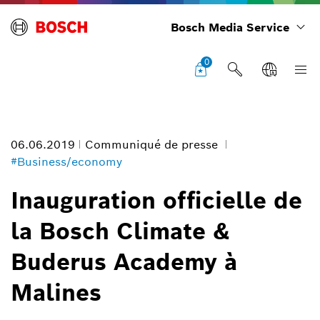
Bosch Media Service
0
06.06.2019
Communiqué de presse
#Business/economy
Inauguration officielle de
la Bosch Climate &
Bosch Climate & Buderus Academy Malines
Information image
Buderus Academy à
1
/
11
Malines