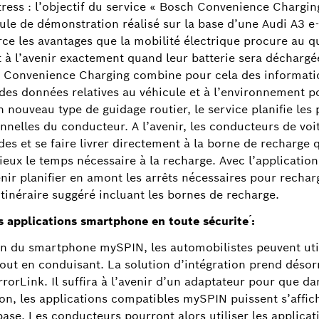
tress : l’objectif du service « Bosch Convenience Charging
ule de démonstration réalisé sur la base d’une Audi A3 e
rce les avantages que la mobilité électrique procure au quo
t à l’avenir exactement quand leur batterie sera déchargé
ch Convenience Charging combine pour cela des informati
des données relatives au véhicule et à l’environnement po
 nouveau type de guidage routier, le service planifie les 
onnelles du conducteur. A l’avenir, les conducteurs de voi
et se faire livrer directement à la borne de recharge qu’
ieux le temps nécessaire à la recharge. Avec l’applicati
nir planifier en amont les arrêts nécessaires pour recharg
tinéraire suggéré incluant les bornes de recharge.
s applications smartphone en toute sécurite ́:
ation du smartphone mySPIN, les automobilistes peuvent uti
tout en conduisant. La solution d’intégration prend déso
rLink. Il suffira à l’avenir d’un adaptateur pour que dans
on, les applications compatibles mySPIN puissent s’affiche
ase. Les conducteurs pourront alors utiliser les application