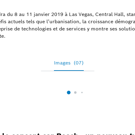
Peter De Troch
+32 2 525 53
a du 8 au 11 janvier 2019 à Las Vegas, Central Hall, st
́fis actuels tels que l’urbanisation, la croissance démog
rise de technologies et de services y montre ses solution
te.
Images
(07)
Information image
1
/
7