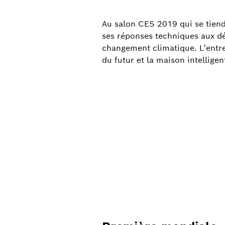
Au salon CES 2019 qui se tiendr
ses réponses techniques aux de
changement climatique. L’entrep
du futur et la maison intelligen
Le concept car Bosch : un nouveau type de mobilité