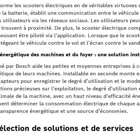
rme les scooters électriques en de véritables virtuoses 
 la batterie, établit une communication entre le véhicul
 utilisateurs via les réseaux sociaux. Les utilisateurs peu
 trouvent à proximité. De plus, le scooter électrique c
ouvant être piloté via l’application. Lorsque que le scoo
égeant le véhicule contre le vol et l’écran contre le van
é énergétique des machines et du foyer : une solution in
 par Bosch aide les petites et moyennes entreprises à con
rgétique de leurs machines. Installable en seconde monte
s capteurs pour enregistrer le degré d’utilisation et le m
ns précieuses sur l’exploitation, le degré d’utilisation et
imale de la machine, avec un haut niveau d’efficacité én
nt déterminer la consommation électrique de chaque ap
ransparence énergétique et une source d’économies.
sélection de solutions et de services