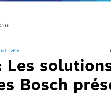
prise
art Home
 Les solution
es Bosch prése