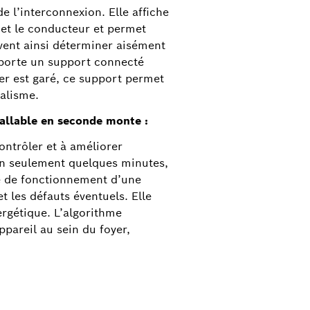
de l’interconnexion. Elle affiche
e et le conducteur et permet
vent ainsi déterminer aisément
omporte un support connecté
ter est garé, ce support permet
dalisme.
stallable en seconde monte :
trôler et à améliorer
 en seulement quelques minutes,
ode de fonctionnement d’une
 les défauts éventuels. Elle
ergétique. L’algorithme
pareil au sein du foyer,