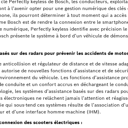
 clé Perfectly keyless de Bosch, les conducteurs, exploita
t à l’avenir opter pour une gestion numérique des clés d
one, ils pourront déterminer à tout moment qui a accès
me Bosch est de rendre la connexion entre le smartphone e
le numérique, Perfectly keyless identifie avec précision
sch présente le système à bord d’un véhicule de démons
asés sur des radars pour prévenir les accidents de motos
 anticollision et régulateur de distance et de vitesse adap
 autorise de nouvelles fonctions d’assistance et de sécuri
environnement du véhicule. Les fonctions d’assistance p
ir de conduite et un confort accrus en déchargeant le cond
ogie, les systèmes d’assistance basés sur des radars pou
 électroniques ne relâchent jamais l’attention et réagis
e qui sous-tend ces systèmes résulte de l’association d’
teur et d’une interface homme-machine (IHM).
connexion des scooters électriques :