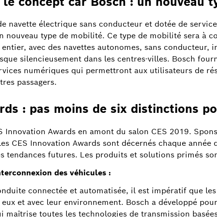
 le concept car Bosch : un nouveau ty
 navette électrique sans conducteur et dotée de services 
 nouveau type de mobilité. Ce type de mobilité sera à c
entier, avec des navettes autonomes, sans conducteur, in
sque silencieusement dans les centres-villes. Bosch fourn
rvices numériques qui permettront aux utilisateurs de ré
utres passagers.
ds : pas moins de six distinctions p
CES Innovation Awards en amont du salon CES 2019. Spons
es CES Innovation Awards sont décernés chaque année da
s tendances futures. Les produits et solutions primés son
nterconnexion des véhicules :
duite connectée et automatisée, il est impératif que les
ux et avec leur environnement. Bosch a développé pour 
 maîtrise toutes les technologies de transmission basées s