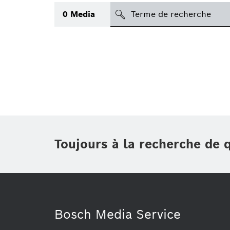
search
0
Media
Sujet
(1)
Applications
(1)
Région
Période
Toujours à la recherche de 
Type
Bosch Media Service