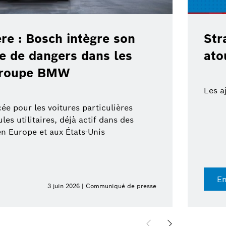
ère : Bosch intègre son
Str
te de dangers dans les
ato
 groupe BMW
Les a
ée pour les voitures particulières
es utilitaires, déjà actif dans des
en Europe et aux États-Unis
En
3 juin 2026 | Communiqué de presse