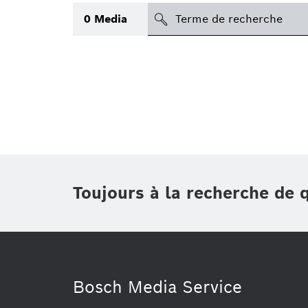
search
0
Media
Sujet
(1)
Applications
Région
Période
Toujours à la recherche de 
Type
(1)
Bosch Media Service