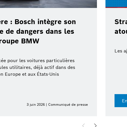
ère : Bosch intègre son
Str
te de dangers dans les
ato
 groupe BMW
Les a
ée pour les voitures particulières
es utilitaires, déjà actif dans des
en Europe et aux États-Unis
En
3 juin 2026 | Communiqué de presse