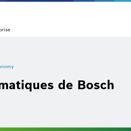
prise
conomy
limatiques de Bosch